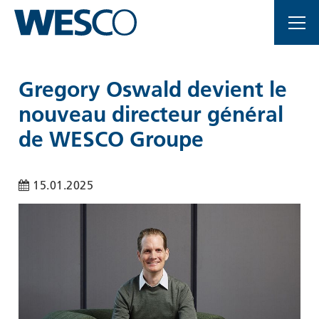
Pages
Gregory
importantes
Oswald
Page
devient
Gregory Oswald devient le
d'accueil
Main
nouveau directeur général
le
Navigation
Contenu
de WESCO Groupe
Contact
nouveau
Plan
du
15.01.2025
directeur
site
Méta-
navigation
général
de
WESCO