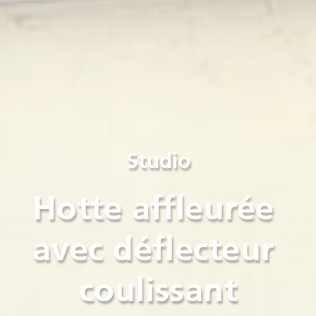
Studio
Hotte affleurée 
avec déflecteur 
coulissant