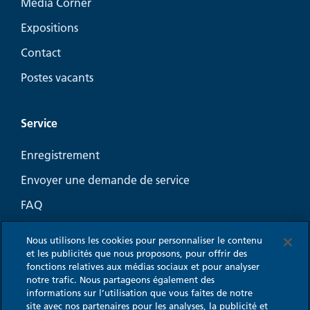
Media Corner
Expositions
Contact
Postes vacants
Service
Enregistrement
Envoyer une demande de service
FAQ
Guide-conseil Aération
Nous utilisons les cookies pour personnaliser le contenu
Coin Marketing pour l’aération de cuisine
et les publicités que nous proposons, pour offrir des
fonctions relatives aux médias sociaux et pour analyser
notre trafic. Nous partageons également des
informations sur l’utilisation que vous faites de notre
site avec nos partenaires pour les analyses, la publicité et