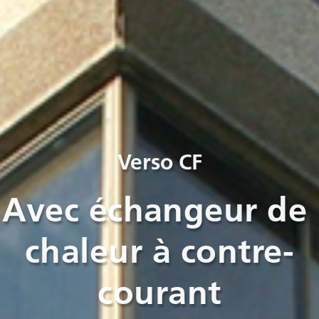
Verso CF
Avec échangeur de 
chaleur à contre-
courant