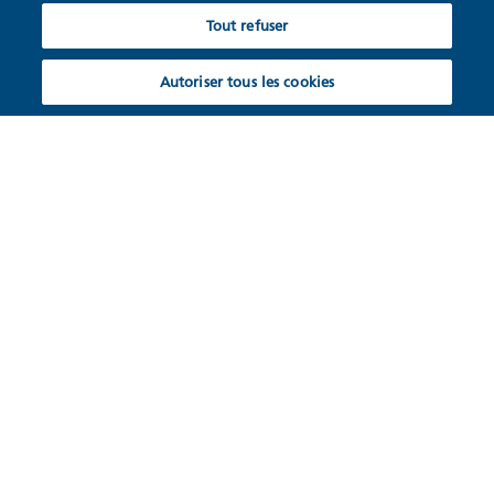
Tout refuser
Autoriser tous les cookies
Ventilateur monolocal à
faible encombrement pour
espaces restreints
Le ventilateur ego compte parmi les plus petits
ventilateurs au monde avec récupération de chaleur
dans la classe des appareils à double flux.