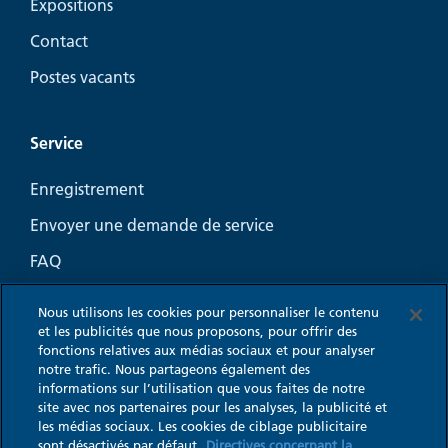
Expositions
Contact
Postes vacants
Service
Enregistrement
Envoyer une demande de service
FAQ
Guide-conseil Aération
Nous utilisons les cookies pour personnaliser le contenu
Coin Marketing pour l’aération de cuisine
et les publicités que nous proposons, pour offrir des
fonctions relatives aux médias sociaux et pour analyser
notre trafic. Nous partageons également des
informations sur l’utilisation que vous faites de notre
site avec nos partenaires pour les analyses, la publicité et
les médias sociaux. Les cookies de ciblage publicitaire
Impressum
sont désactivés par défaut.
Directives concernant la