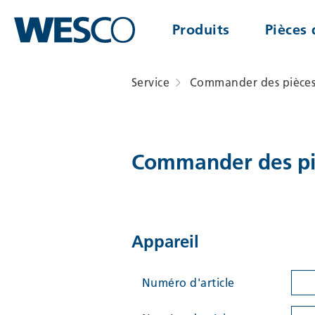
Commander
Produits
Pièces 
des
Pages
pièces
Rootline
Service
Commander des pièces
importantes
de
Page
rechange
d'accueil
Commander des pi
Main
Navigation
-
Contenu
Contact
Aération
Plan
Appareil
du
École
site
Méta-
Numéro d'article
navigation
&