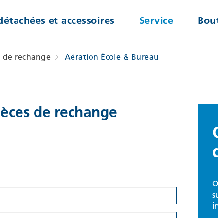
détachées et accessoires
Service
Bout
 de rechange
Aération École & Bureau
èces de rechange
O
s
i