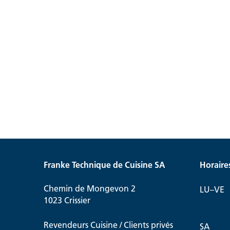
Franke Technique de Cuisine SA
Horaire
Chemin de Mongevon 2
LU–VE
1023 Crissier
Revendeurs Cuisine / Clients privés
SA