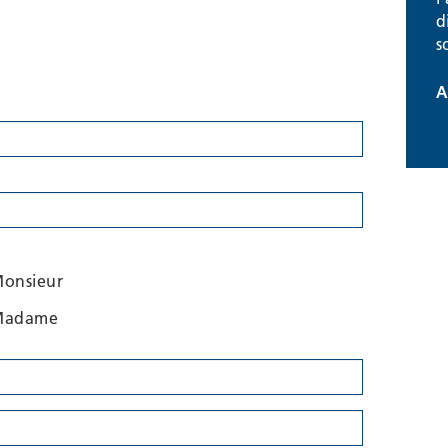
d
s
A
onsieur
Madame