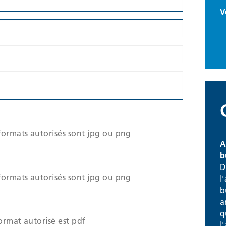
V
formats autorisés sont jpg ou png
A
b
D
formats autorisés sont jpg ou png
l
b
a
q
ormat autorisé est pdf
l