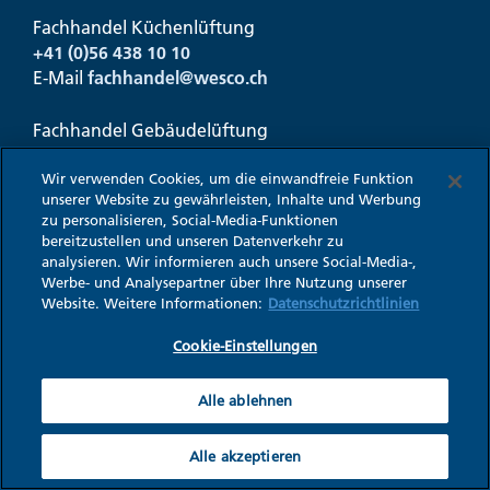
Fachhandel Küchenlüftung
+41 (0)56 438 10 10
E-Mail
fachhandel@
wesco.ch
Fachhandel Gebäudelüftung
+41 (0)56 438 10 10
E-Mail
ventilation@
wesco.ch
Wir verwenden Cookies, um die einwandfreie Funktion
unserer Website zu gewährleisten, Inhalte und Werbung
zu personalisieren, Social-Media-Funktionen
Privatkunden
bereitzustellen und unseren Datenverkehr zu
+41 (0)56 438 10 10
analysieren. Wir informieren auch unsere Social-Media-,
E-Mail
kundendienst@
wesco.ch
Werbe- und Analysepartner über Ihre Nutzung unserer
Website. Weitere Informationen:
Datenschutzrichtlinien
Cookie-Einstellungen
Folgen Sie uns
Alle ablehnen
f
l
v
Alle akzeptieren