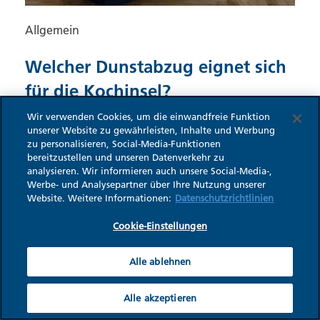
Allgemein
Welcher Dunstabzug eignet sich
für die Kochinsel?
Wir verwenden Cookies, um die einwandfreie Funktion
Kücheninseln oder Kochinseln, wenn sich ein Herd
unserer Website zu gewährleisten, Inhalte und Werbung
zu personalisieren, Social-Media-Funktionen
darauf befindet, liegen im Trend. Was diese
bereitzustellen und unseren Datenverkehr zu
auszeichnet und welche Dunstabzüge sich dafür
analysieren. Wir informieren auch unsere Social-Media-,
eignen, haben wir für Sie zusammengestellt.
Werbe- und Analysepartner über Ihre Nutzung unserer
Website. Weitere Informationen:
Datenschutzrichtlinien
|
4
Willi Wescoli
Cookie-Einstellungen
Alle ablehnen
Alle akzeptieren