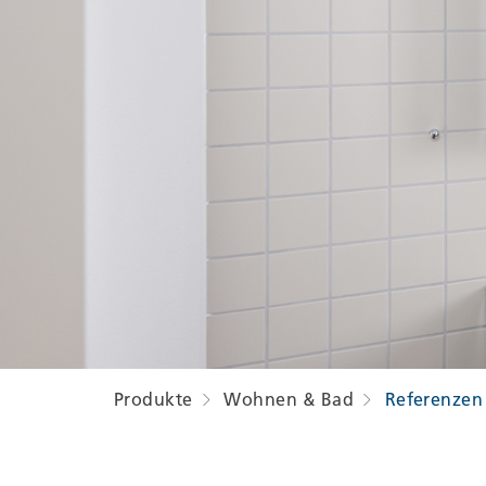
Rootline
Produkte
Wohnen & Bad
Referenzen
Navigation