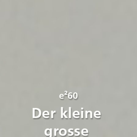
e²60
Der kleine 
grosse 