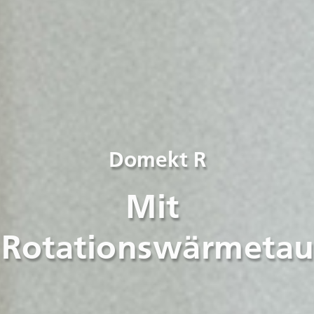
Domekt R
Mit 
Rotationswärmetau