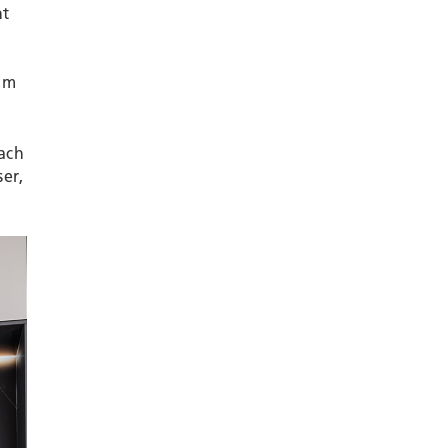
ht
um
ach
er,