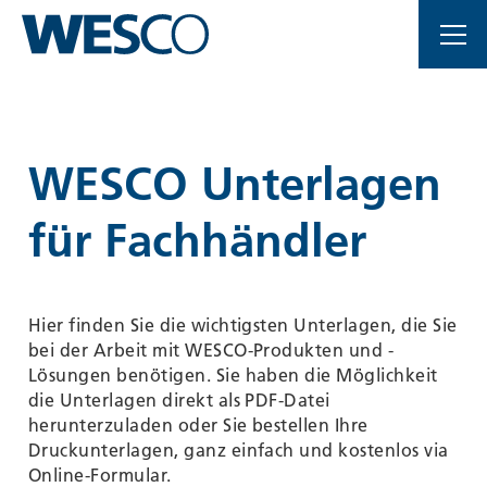
Wichtige
WESCO
Seiten
Unterlagen
Home
für
Main
Navigation
WESCO Unterlagen
Fachhandel
Inhalt
Kontakt
für Fachhändler
Sitemap
Schul-
Metanavigation
und
Hier finden Sie die wichtigsten Unterlagen, die Sie
Bürolüftung
bei der Arbeit mit WESCO-Produkten und -
Lösungen benötigen. Sie haben die Möglichkeit
die Unterlagen direkt als PDF-Datei
-
herunterzuladen oder Sie bestellen Ihre
Druckunterlagen, ganz einfach und kostenlos via
WESCO
Online-Formular.